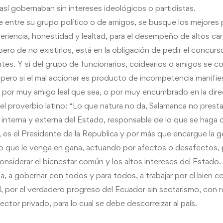
así gobernaban sin intereses ideológicos o partidistas.
 entre su grupo político o de amigos, se busque los mejores p
eriencia, honestidad
y
lealtad, para el desempeño de altos ca
pero de no existirlos, está en la obligación de pedir el concur
ntes.
Y
si del grupo de funcionarios, coidearios o amigos se co
r, pero si el mal accionar es producto de incompetencia manifi
, por muy amigo leal que sea, o por muy encumbrado en la dire
el proverbio latino: “Lo que natura no da, Salamanca no prest
a interna
y
externa del Estado, responsable de lo que se haga o
, es el Presidente de la Republica
y
por más que encargue la ge
o que le venga en gana, actuando por afectos o desafectos, 
 considerar el bienestar común
y
los altos intereses del Estado.
ta
, a gobernar con todos
y
para todos, a trabajar por el bien 
, por el verdadero progreso del Ecuador sin sectarismo, con
sector privado, para lo cual se debe descorreizar al país.