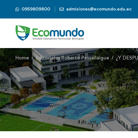
0959809800
admisiones@ecomundo.edu.ec
Home
Editoriales Roberto Passailaigue
¿Y DESP