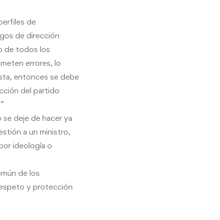
erfiles de
rgos de dirección
so de todos los
meten errores, lo
esta, entonces se debe
cción del partido
a”
 se deje de hacer ya
stión a un ministro,
por ideología o
común de los
 respeto
y
protección