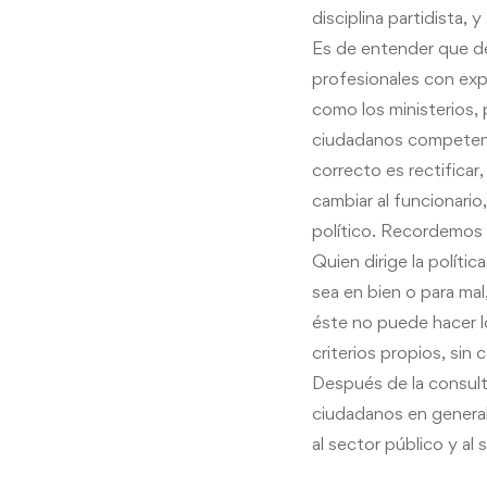
disciplina partidista,
y
Es de entender que de
profesionales con exp
como los ministerios, 
ciudadanos compete
correcto es rectifica
cambiar al funcionario
político. Recordemos 
Quien dirige la polític
sea en bien o para mal
éste no puede hacer l
criterios propios, sin
Después
de la
consul
ciudadanos en general
al sector público
y
al 