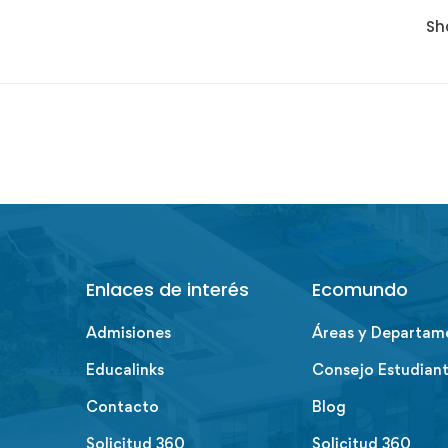
Sh
Enlaces de interés
Ecomundo
Admisiones
Áreas y Departam
Educalinks
Consejo Estudiant
Contacto
Blog
Solicitud 360
Solicitud 360