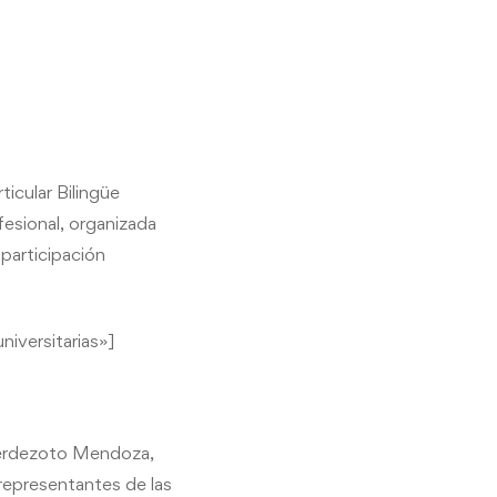
ticular Bilingüe
esional, organizada
participación
iversitarias»]
 Verdezoto Mendoza,
representantes de las