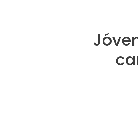
Jóven
ca