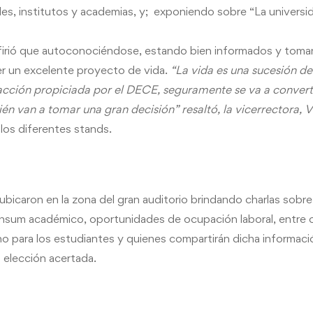
des, institutos y academias, y; exponiendo sobre “La univers
efirió que autoconociéndose, estando bien informados y toma
r un excelente proyecto de vida.
“La vida es una sucesión d
acción propiciada por el DECE, seguramente se va a convert
én van a tomar una gran decisión”
resaltó, la vicerrectora,
 los diferentes stands.
bicaron en la zona del gran auditorio brindando charlas sobre
ensum académico, oportunidades de ocupación laboral, entre 
no para los estudiantes y quienes compartirán dicha informac
 elección acertada.