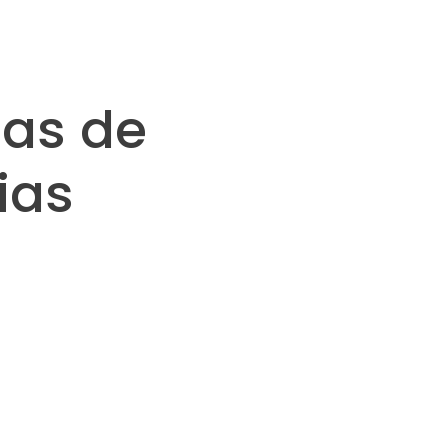
tas de
ias