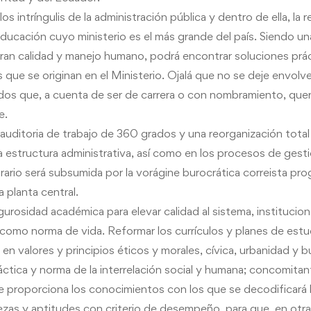
s intríngulis de la administración pública y dentro de ella, la r
ducación cuyo ministerio es el más grande del país. Siendo un
ran calidad y manejo humano, podrá encontrar soluciones prác
que se originan en el Ministerio. Ojalá que no se deje envolve
dos que, a cuenta de ser de carrera o con nombramiento, quer
e.
auditoria de trabajo de 360 grados y una reorganización total
a estructura administrativa, así como en los procesos de gest
ario será subsumida por la vorágine burocrática correista pro
a planta central.
gurosidad académica para elevar calidad al sistema, institucio
o como norma de vida. Reformar los currículos y planes de estu
n en valores y principios éticos y morales, cívica, urbanidad y 
tica y norma de la interrelación social y humana; concomita
e proporciona los conocimientos con los que se decodificará l
zas y aptitudes con criterio de desempeño, para que, en otr