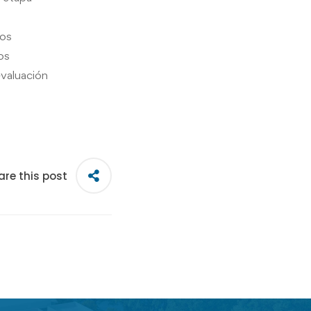
sos
os
evaluación
are this post