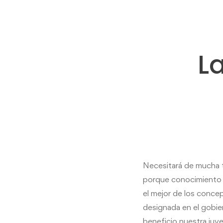
L
Necesitará de mucha t
porque conocimiento y
el mejor de los conce
designada en el gobie
beneficio nuestra juv