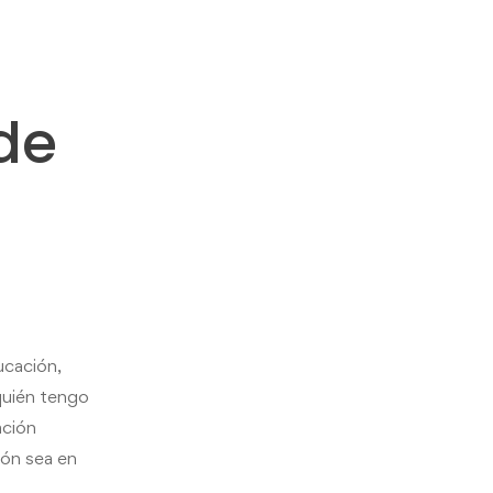
de
ucación,
quién tengo
ación
ión sea en