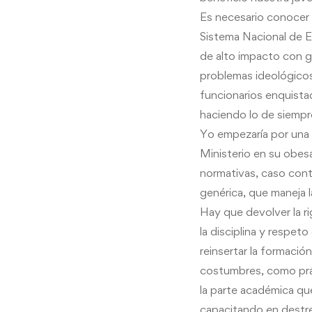
Es necesario conocer lo
Sistema Nacional de E
de alto impacto con g
problemas ideológicos 
funcionarios enquista
haciendo lo de siempr
Yo empezaría por una 
Ministerio en su obes
normativas, caso contr
genérica, que maneja l
Hay que devolver la ri
la disciplina y respet
reinsertar la formació
costumbres, como prác
la parte académica qu
capacitando en destre