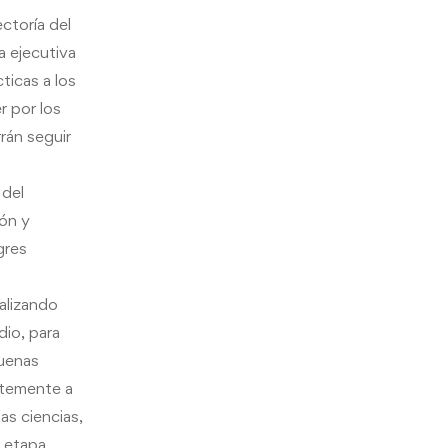
ectoría del
a ejecutiva
ticas a los
r por los
rán seguir
 del
ión y
gres
nalizando
dio, para
buenas
ntemente a
as ciencias,
a etapa