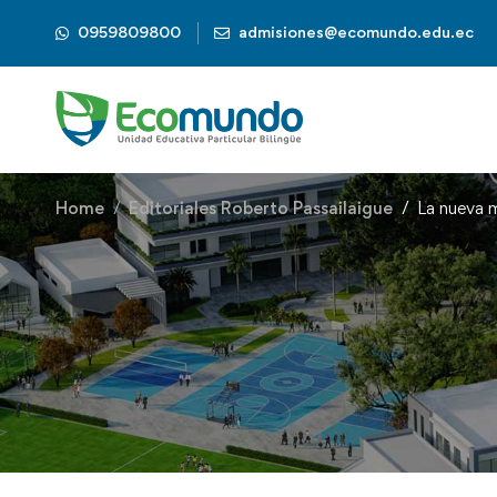
0959809800
admisiones@ecomundo.edu.ec
Home
Editoriales Roberto Passailaigue
La nueva m